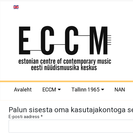
Vali keel
Avaleht
ECCM
Tallinn 1965
NAN
Palun sisesta oma kasutajakontoga se
E-posti aadress
*