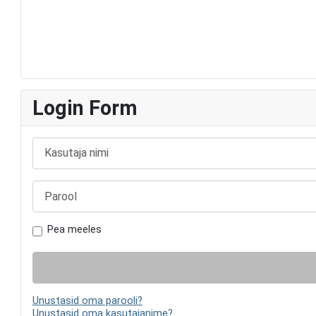
Login Form
Kasutaja nimi
Parool
Pea meeles
Unustasid oma parooli?
Unustasid oma kasutajanime?