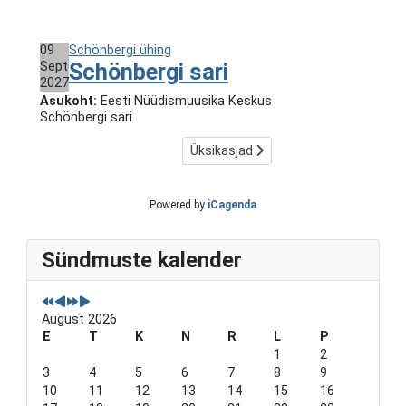
09
Schönbergi ühing
Sept
Schönbergi sari
2027
Asukoht:
Eesti Nüüdismuusika Keskus
Schönbergi sari
Üksikasjad
Powered by
iCagenda
P
P
N
N
Sündmuste kalender
r
r
e
e
e
e
x
x
v
v
t
t
i
i
Y
M
August 2026
o
o
e
o
u
E
u
a
n
T
K
N
R
L
P
s
s
r
t
1
2
Y
M
h
3
4
5
6
7
8
9
e
o
10
11
12
13
14
15
16
a
n