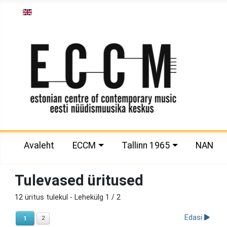
Vali keel
Avaleht
ECCM
Tallinn 1965
NAN
Tulevased üritused
12 üritus tulekul
- Lehekülg 1 / 2
Edasi
1
2