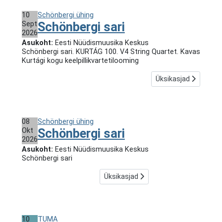
10
Schönbergi ühing
Sept
Schönbergi sari
2026
Asukoht:
Eesti Nüüdismuusika Keskus
Schönbergi sari. KURTÁG 100. V4 String Quartet. Kavas
Kurtági kogu keelpillikvartetilooming
Üksikasjad
08
Schönbergi ühing
Okt
Schönbergi sari
2026
Asukoht:
Eesti Nüüdismuusika Keskus
Schönbergi sari
Üksikasjad
10
TUMA