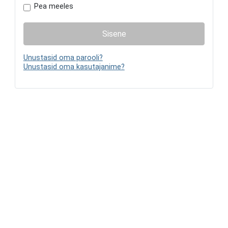
Pea meeles
Sisene
Unustasid oma parooli?
Unustasid oma kasutajanime?