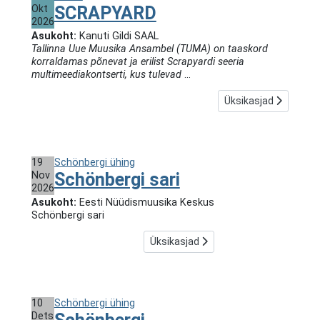
Okt
SCRAPYARD
2026
Asukoht:
Kanuti Gildi SAAL
Tallinna Uue Muusika Ansambel (TUMA) on taaskord
korraldamas põnevat ja erilist Scrapyardi seeria
multimeediakontserti, kus tulevad
...
Üksikasjad
19
Schönbergi ühing
Nov
Schönbergi sari
2026
Asukoht:
Eesti Nüüdismuusika Keskus
Schönbergi sari
Üksikasjad
10
Schönbergi ühing
Dets