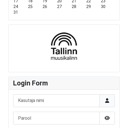
17
18
19
20
21
22
23
r
t
24
25
26
27
28
29
30
h
31
Login Form
Kasutaja nimi
Parool
Näita paro