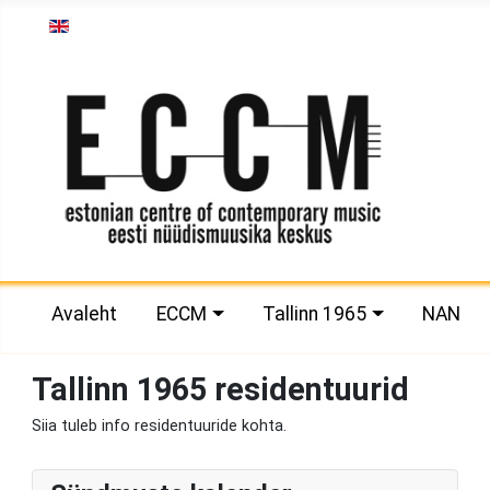
Vali keel
Avaleht
ECCM
Tallinn 1965
NAN
Tallinn 1965 residentuurid
Siia tuleb info residentuuride kohta.
P
P
N
N
r
r
e
e