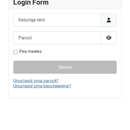
Login Form
Kasutaja nimi
Parool
Näita paro
Pea meeles
Sisene
Unustasid oma parooli?
Unustasid oma kasutajanime?