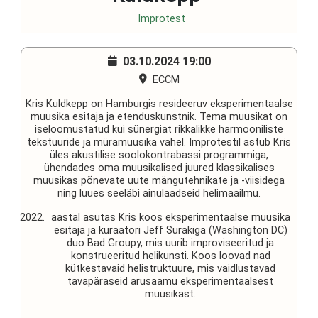
Improtest
03.10.2024
19:00
ECCM
Kris Kuldkepp on Hamburgis resideeruv eksperimentaalse
muusika esitaja ja etenduskunstnik. Tema muusikat on
iseloomustatud kui sünergiat rikkalikke harmooniliste
tekstuuride ja müramuusika vahel. Improtestil astub Kris
üles akustilise soolokontrabassi programmiga,
ühendades oma muusikalised juured klassikalises
muusikas põnevate uute mängutehnikate ja -viisidega
ning luues seeläbi ainulaadseid helimaailmu.
aastal asutas Kris koos eksperimentaalse muusika
esitaja ja kuraatori Jeff Surakiga (Washington DC)
duo Bad Groupy, mis uurib improviseeritud ja
konstrueeritud helikunsti. Koos loovad nad
kütkestavaid helistruktuure, mis vaidlustavad
tavapäraseid arusaamu eksperimentaalsest
muusikast.