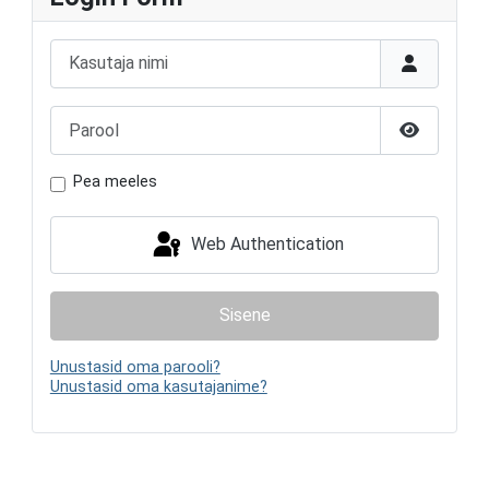
Kasutaja nimi
Parool
Näita paro
Pea meeles
Web Authentication
Sisene
Unustasid oma parooli?
Unustasid oma kasutajanime?