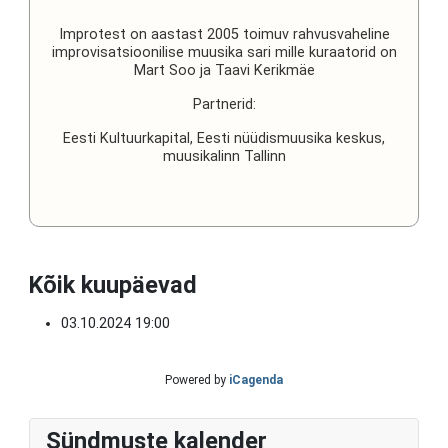
Improtest on aastast 2005 toimuv rahvusvaheline
improvisatsioonilise muusika sari mille kuraatorid on
Mart Soo ja Taavi Kerikmäe
Partnerid:
Eesti Kultuurkapital, Eesti nüüdismuusika keskus,
muusikalinn Tallinn
Kõik kuupäevad
03.10.2024
19:00
Powered by
iCagenda
P
P
N
N
Sündmuste kalender
r
r
e
e