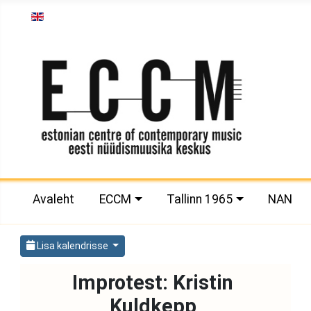
Vali keel
Avaleht
ECCM
Tallinn 1965
NAN
Lisa kalendrisse
Improtest: Kristin
Kuldkepp