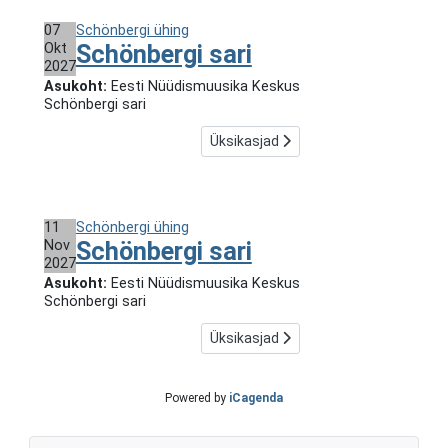
07
Schönbergi ühing
Okt
Schönbergi sari
2027
Asukoht:
Eesti Nüüdismuusika Keskus
Schönbergi sari
Üksikasjad
11
Schönbergi ühing
Nov
Schönbergi sari
2027
Asukoht:
Eesti Nüüdismuusika Keskus
Schönbergi sari
Üksikasjad
Powered by
iCagenda
P
P
N
N